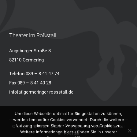
Theater im Roßstall
Augsburger Straße 8
82110 Germering
Telefon 089 – 8 41 47 74
Fax 089 – 8 41 40 28
info[at]germeringer-rossstall.de
Um diese Webseite optimal für Sie gestalten zu können,
werden temporäre Cookies verwendet. Durch die weitere
Nutzung stimmen Sie der Verwendung von Cookies zu.
© Copyright 2015 - 2026 | All Rights Reserved by Theater
Weitere Informationen hierzu finden Sie in unserer
im Roßstall