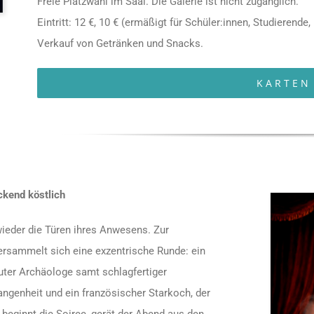
Freie Platzwahl im Saal. Die Galerie ist nicht zugänglich.
Eintritt: 12 €, 10 € (ermäßigt für Schüler:innen, Studierende,
Verkauf von Getränken und Snacks.
KARTEN
ckend köstlich
ieder die Türen ihres Anwesens. Zur
versammelt sich eine exzentrische Runde: ein
uter Archäologe samt schlagfertiger
gangenheit und ein französischer Starkoch, der
 beginnt die Soiree, gerät der Abend aus den