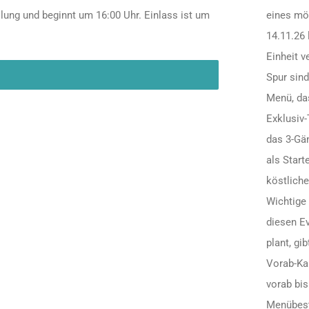
lung und beginnt um 16:00 Uhr. Einlass ist um
eines mö
14.11.26 
Einheit v
N
Spur sind
Menü, das
Exklusiv-T
das 3-Gä
als Start
köstliche
Wichtige 
diesen Ev
plant, gi
Vorab-Ka
vorab bis
Menübest